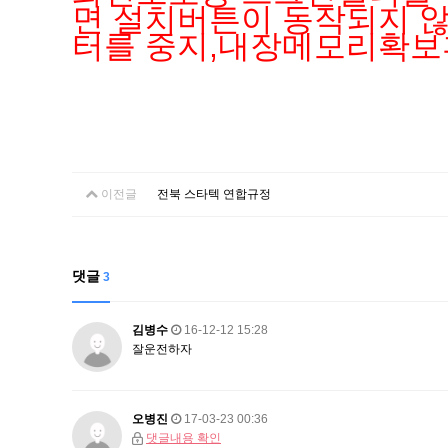
면 설치버튼이 동작되지 
터를 중지,내장메모리확보
이전글
전북 스타텍 연합규정
댓글
3
김병수
16-12-12 15:28
잘운전하자
오병진
17-03-23 00:36
댓글내용 확인