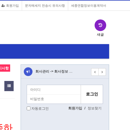
회원가입
문자메세지 전송시 유의사항
세종연합정보이용계약서
새글
지사항
앱 설치버튼…
회사관리 -> 회사정보 …
전북 스타텍 연합규정
3
회원가입
/
정보찾기
자동로그인
족하