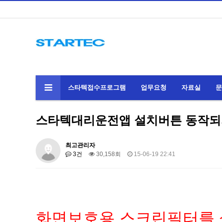
스타텍접수프로그램
업무요청
자료실
문
스타텍대리운전앱 설치버튼 동작되지 
최고관리자
3건
30,158회
15-06-19 22:41
화면보호용 스크린필터를