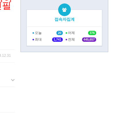
린필
접속자집계
오늘
어제
20
376
최대
전체
1,741
445,657
4.12.31