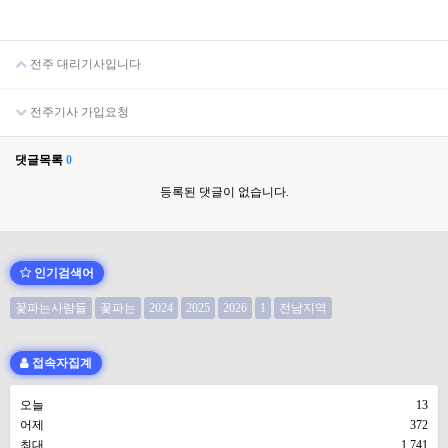
전주 대리기사입니다
전주기사 가입요청
댓글목록
0
등록된 댓글이 없습니다.
인기검색어
꽃파는사람들
꽃파는
2024
2025
2026
1
전남지역
접속자집계
오늘
13
어제
372
최대
1,741